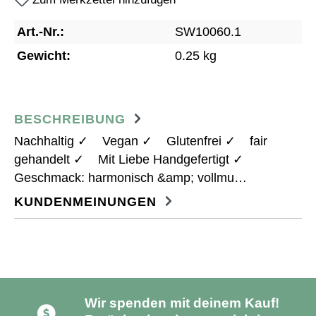
Art.-Nr.:
SW10060.1
Gewicht:
0.25 kg
BESCHREIBUNG
Nachhaltig ✓ Vegan ✓ Glutenfrei ✓ fair
gehandelt ✓ Mit Liebe Handgefertigt ✓
Geschmack: harmonisch &amp; vollmu…
Schneller und klimaneutraler
Versand!
KUNDENMEINUNGEN
Umweltfreundliche Verpackung.
100 % recycelbar.
Wir spenden mit deinem Kauf!