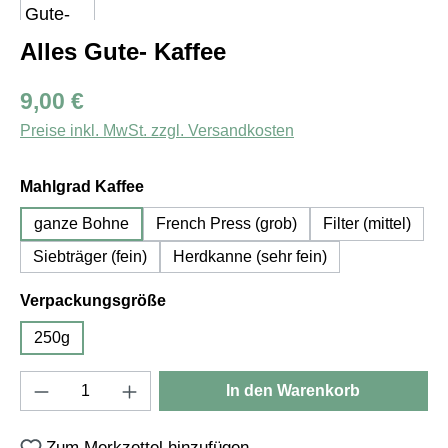
Alles Gute- Kaffee
Regulärer Preis:
9,00 €
Preise inkl. MwSt. zzgl. Versandkosten
auswählen
Mahlgrad Kaffee
ganze Bohne
French Press (grob)
Filter (mittel)
Siebträger (fein)
Herdkanne (sehr fein)
auswählen
Verpackungsgröße
250g
Produkt Anzahl: Gib den gewünschten Wert e
In den Warenkorb
Zum Merkzettel hinzufügen