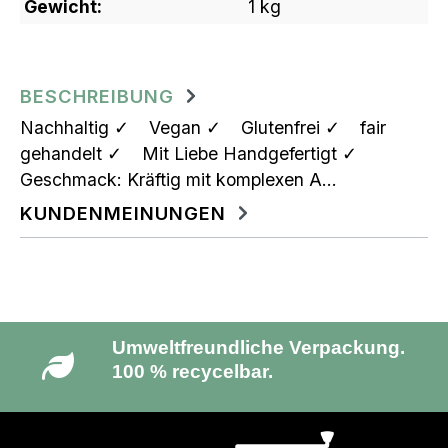
Gewicht:
1 kg
BESCHREIBUNG
Nachhaltig ✓ Vegan ✓ Glutenfrei ✓ fair
gehandelt ✓ Mit Liebe Handgefertigt ✓
Geschmack: Kräftig mit komplexen A…
KUNDENMEINUNGEN
Schneller und klimaneutraler
Versand!
Umweltfreundliche Verpackung.
100 % recycelbar.
Wir spenden mit deinem Kauf!